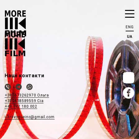
ENG
UA
Наші контакти
+380673262970 Ольга
+380638589559 Сіа
+48 787 180 002
ultravogueinc@gmail.com