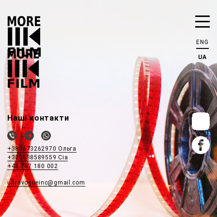
ENG
UA
Наші контакти
+380673262970 Ольга
+380638589559 Сіа
+48 787 180 002
ultravogueinc@gmail.com